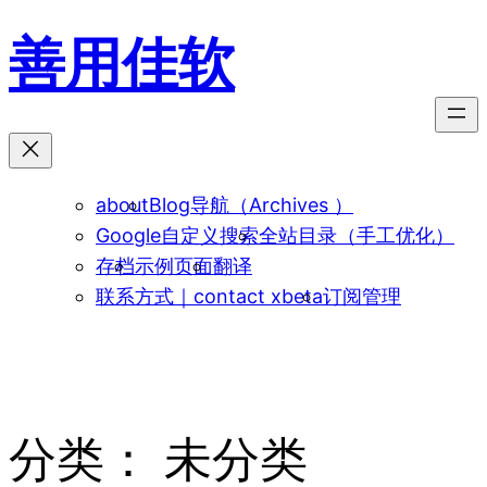
跳
善用佳软
至
内
容
about
Blog导航（Archives ）
Google自定义搜索
全站目录（手工优化）
存档
示例页面
翻译
联系方式｜contact xbeta
订阅管理
分类：
未分类