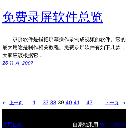
免费录屏软件总览
录屏软件是指把屏幕操作录制成视频的软件。它的
最大用途是制作相关教程。免费录屏软件有如下几款，
大家应该根据它…
26 11 月, 2007
1
…
37
38
39
40
41
…
47
←
上一页
下一页
→
善用佳软
自豪地采用
WordPress