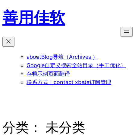
跳
善用佳软
至
内
容
about
Blog导航（Archives ）
Google自定义搜索
全站目录（手工优化）
存档
示例页面
翻译
联系方式｜contact xbeta
订阅管理
分类：
未分类