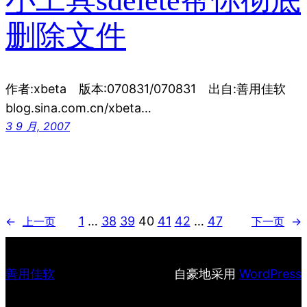
小工具sdelete帮你彻底
删除文件
作者:xbeta 版本:070831/070831 出自:善用佳软
blog.sina.com.cn/xbeta…
3 9 月, 2007
1
…
38
39
40
41
42
…
47
←
上一页
下一页
→
善用佳软
自豪地采用
WordPress