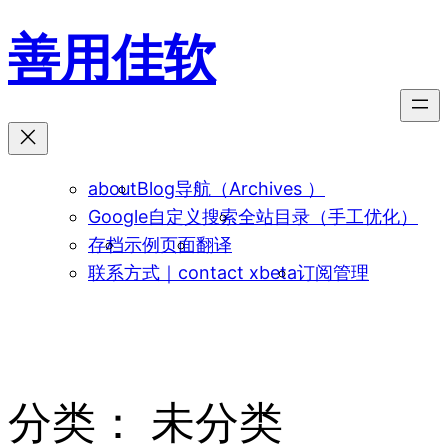
跳
善用佳软
至
内
容
about
Blog导航（Archives ）
Google自定义搜索
全站目录（手工优化）
存档
示例页面
翻译
联系方式｜contact xbeta
订阅管理
分类：
未分类