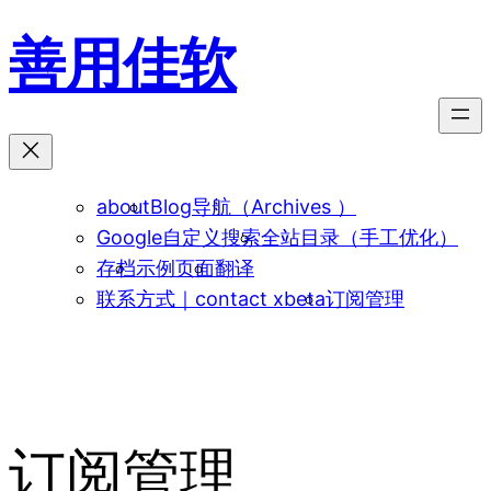
跳
善用佳软
至
内
容
about
Blog导航（Archives ）
Google自定义搜索
全站目录（手工优化）
存档
示例页面
翻译
联系方式｜contact xbeta
订阅管理
订阅管理