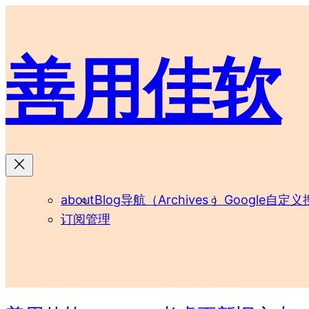
跳
至
内
善用佳软
容
about
Blog导航（Archives ）
Google自定义
订阅管理