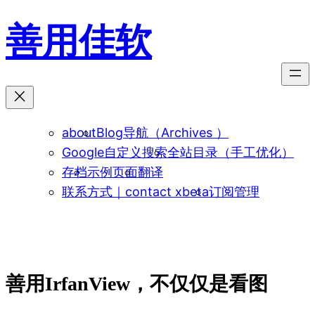
跳
善用佳软
至
内
容
about
Blog导航（Archives ）
Google自定义搜索
全站目录（手工优化）
存档
示例页面
翻译
联系方式｜contact xbeta
订阅管理
善用IrfanView，不仅仅是看图