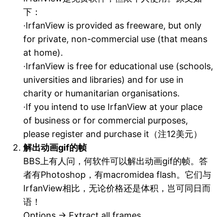
下：
·IrfanView is provided as freeware, but only
for private, non-commercial use (that means
at home).
·IrfanView is free for educational use (schools,
universities and libraries) and for use in
charity or humanitarian organisations.
·If you intend to use IrfanView at your place
of business or for commercial purposes,
please register and purchase it（注12美元）
解出动画gif的帧
BBS上有人问，何软件可以解出动画gif的帧。答
者有Photoshop，有macromidea flash。它们与
IrfanView相比，无论价格还是体积，岂可同日而
语！
Options → Extract all frames……