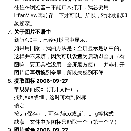
往往在浏览器中不能正常打开，我总要用
IrfanView再转存一下才可以。所以，对此功能印
象颇深。
关于图片不居中
新版4.0中，已经可以居中显示。
如果用旧版，我的办法是：全屏显示是居中的。
这样并不麻烦，因为可以
设置
为启动即全屏（看
图嘛，要工具栏没用，全屏最方便），并非打开
图片后再
切换
到全屏，所以未感到不便。
提取图标 2006-09-27
常规界面按o（打开文件），
找到exe或dll，这时可看到图标
确定
按s（保存），可存为ico或gif、png等格式
缺点：文件中多图标只能取一个（第一个？）
图片减色 2006-09-27