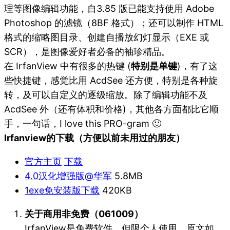
理等图像编辑功能，自3.85 版已能支持使用 Adobe
Photoshop 的滤镜（8BF 格式）；还可以制作 HTML
格式的缩略图目录、创建自播放幻灯显示（EXE 或
SCR），是图像爱好者必备的袖珍精品。
在 IrfanView 中有很多的热键 (
特别是单键
)，有了这
些快捷键，感觉比用 AcdSee 还方便，特别是各种旋
转，及可以自定义的逐级缩放。除了编辑功能不及
AcdSee 外（还有体积和价格)，其他各方面都比它顺
手，一句话，I love this PRO-gram 🙂
Irfanview的下载（方便以前未用过的朋友）
官方主页
下载
4.0汉化增强版@华军
5.8MB
1exe免安装版下载
420KB
关于商用非免费（061009）
IrfanView是免费软件，但限个人使用。原文如