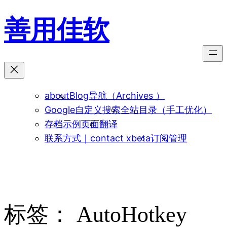
跳
善用佳软
至
内
容
about
Blog导航（Archives ）
Google自定义搜索
全站目录（手工优化）
存档
示例页面
翻译
联系方式｜contact xbeta
订阅管理
标签：
AutoHotkey