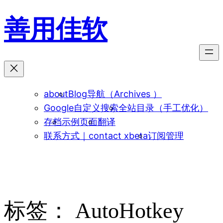
跳
善用佳软
至
内
容
about
Blog导航（Archives ）
Google自定义搜索
全站目录（手工优化）
存档
示例页面
翻译
联系方式｜contact xbeta
订阅管理
标签：
AutoHotkey