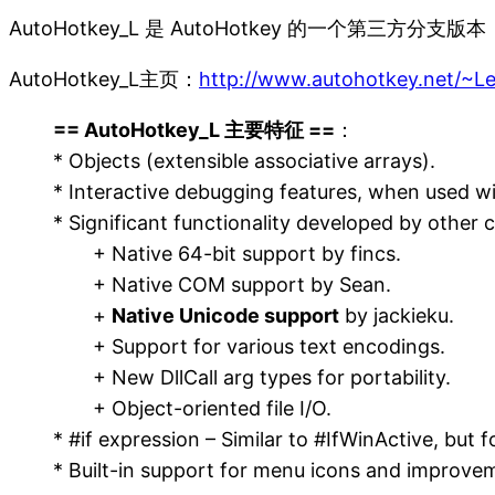
AutoHotkey_L 是 AutoHotkey 的一个第三方分
AutoHotkey_L主页：
http://www.autohotkey.net/~Le
== AutoHotkey_L 主要特征 ==
：
* Objects (extensible associative arrays).
* Interactive debugging features, when used wi
* Significant functionality developed by othe
+ Native 64-bit support by fincs.
+ Native COM support by Sean.
+
Native Unicode support
by jackieku.
+ Support for various text encodings.
+ New DllCall arg types for portability.
+ Object-oriented file I/O.
* #if expression – Similar to #IfWinActive, but f
* Built-in support for menu icons and improve