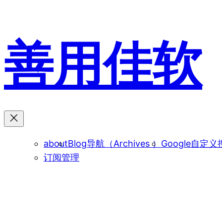
跳
至
内
善用佳软
容
about
Blog导航（Archives ）
Google自定义
订阅管理