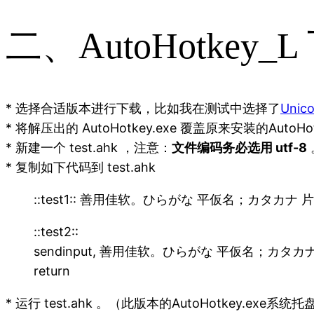
二、AutoHotke
* 选择合适版本进行下载，比如我在测试中选择了
Unic
* 将解压出的 AutoHotkey.exe 覆盖原来安装的AutoHot
* 新建一个 test.ahk ，注意：
文件编码务必选用 utf-8
* 复制如下代码到 test.ahk
::test1:: 善用佳软。ひらがな 平仮名；カタカナ 
::test2::
sendinput, 善用佳软。ひらがな 平仮名；カタカ
return
* 运行 test.ahk 。（此版本的AutoHotkey.ex