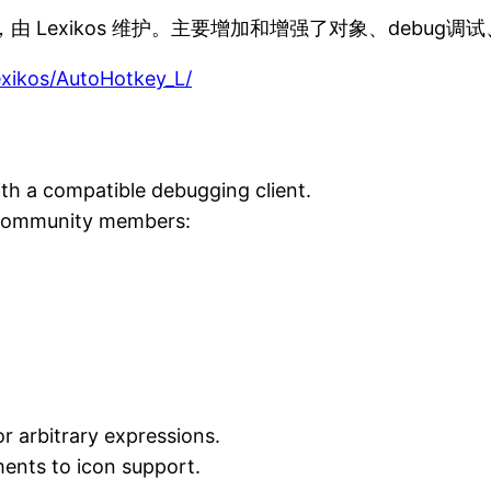
支版本，由 Lexikos 维护。主要增加和增强了对象、debug调
xikos/AutoHotkey_L/
th a compatible debugging client.
r community members:
or arbitrary expressions.
ments to icon support.