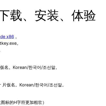
y_L 下载、安装、体验
ode x86
。
key.exe。
。
片仮名。Korean/한국어/조선말。
ナ 片仮名。Korean/한국어/조선말。
e系统托盘图标的H字符更加粗壮）