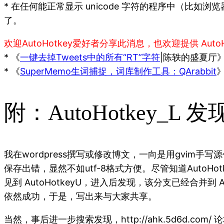
* 在任何能正常显示 unicode 字符的程序中（比如浏览器的地
了。
欢迎AutoHotkey爱好者分享此消息，也欢迎提供 Auto
* 《
一键去掉Tweets中的所有“RT”字符
|陈轶的盛夏厅》：
* 《
SuperMemo生词捕捉，词库制作工具：QArabbit
》
附：AutoHotkey_L 
我在wordpress撰写或修改博文，一向是用gvim手写
保存出错，显然不如utf-8格式方便。尽管知道AutoHotkey不
见到 AutoHotkeyU，进入后发现，该分支已经合并到 AutoHo
依然成功，于是，写出来与大家共享。
当然，事后进一步搜索发现，http://ahk.5d6d.c