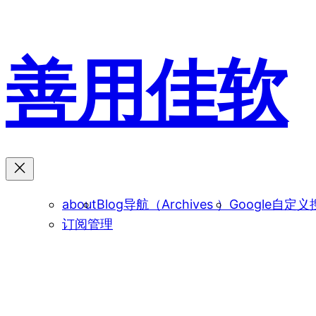
跳
至
内
善用佳软
容
about
Blog导航（Archives ）
Google自定义
订阅管理