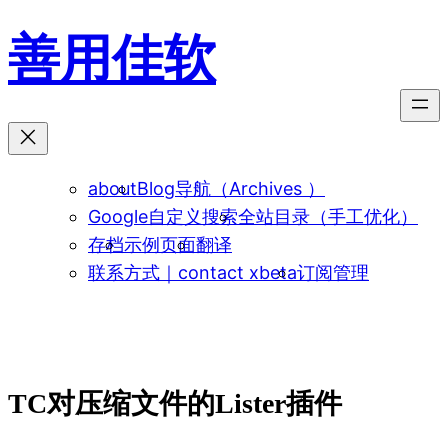
跳
善用佳软
至
内
容
about
Blog导航（Archives ）
Google自定义搜索
全站目录（手工优化）
存档
示例页面
翻译
联系方式｜contact xbeta
订阅管理
TC对压缩文件的Lister插件