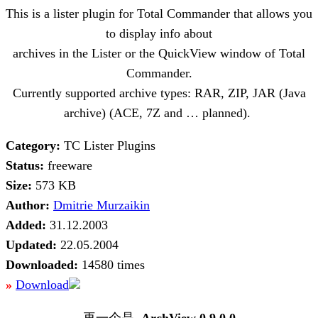
This is a lister plugin for Total Commander that allows you
to display info about
archives in the Lister or the QuickView window of Total
Commander.
Currently supported archive types: RAR, ZIP, JAR (Java
archive) (ACE, 7Z and … planned).
Category:
TC Lister Plugins
Status:
freeware
Size:
573 KB
Author:
Dmitrie Murzaikin
Added:
31.12.2003
Updated:
22.05.2004
Downloaded:
14580 times
»
Download
再一个是
ArchView 0.9.0.0