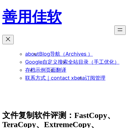
跳
善用佳软
至
内
容
about
Blog导航（Archives ）
Google自定义搜索
全站目录（手工优化）
存档
示例页面
翻译
联系方式｜contact xbeta
订阅管理
文件复制软件评测：FastCopy、
TeraCopy、ExtremeCopy、