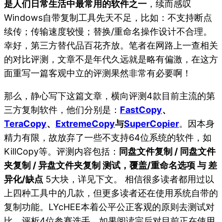
是人们日常生活中最常用的软件之一
，续而感叹
Windows自带复制工具先天不足，比如：不支持断点
续传；传输速度较慢；替换/重命名操作设计不合理。
幸好，第三方替代品百花齐放。笔者在网路上一查相关
的对比评测，文章不是年代久远就是略有偏激，在这方
面重写一篇客观中立的评测果然非常有必要啊！
那么，静心写下这篇文章，横向评测4款目前主流的第
三方复制软件，他们分别是：
FastCopy
、
TeraCopy
、
ExtremeCopy
与
SuperCopier
。因本身
精力有限，故放弃了一些不支持64位系统的软件，如
KillCopy等。评测内容包括：
同盘文件复制 / 同盘文件
夹复制 / 异盘文件夹复制 测试，覆盖/重命名选项 与 差
异化/缺点
5大块，详见下文。 相信很多读者都用过以
上四种工具中的几款，但更多读者还在使用系统自带的
复制功能。LYcHEE本着公平公正客观的原则去测试对
比、评析4位参赛选手。如果阅读完后对目前正在使用