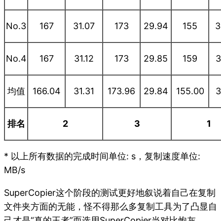
No.3
167
31.07
173
29.94
155
3
No.4
167
31.12
173
29.85
159
3
均值
166.04
31.31
173.96
29.84
155.00
3
排名
2
3
1
* 以上所有数据的完成时间单位: s，复制速度单位:
MB/s
SuperCopier这个阶段的测试更好地叙说着自己在复制
文件夹方面的无能，怪不得那么多复制工具为了凸显自
己才是“真的王者”而选用SuperCopier当对比炮灰。