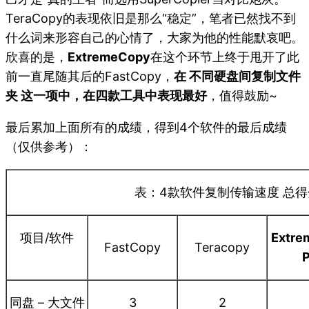
TeraCopy的表现依旧是那么“稳定”，笔者已然找不到
什么词来形容自己的心情了，大家为他的性能默哀吧。
欣喜的是，
ExtremeCopy
在这个环节上终于甩开了此
前一直尾随其后的FastCopy，
在 不同硬盘间复制文件
夹 这一项中，在四款工具中表现最好
，值得鼓励~
最后累加上面所有的成绩，得到4个软件的最后成绩
（仅供参考）：
表：4款软件复制传输速度 总得
项目/软件
Extre
FastCopy
Teracopy
P
同盘 – 大文件
3
2