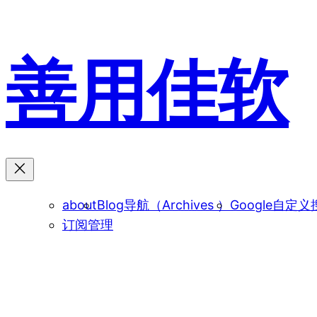
跳
至
内
善用佳软
容
about
Blog导航（Archives ）
Google自定义
订阅管理