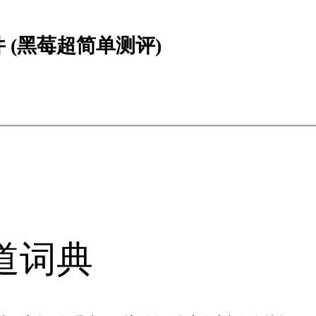
(黑莓超简单测评)
道词典