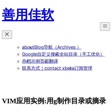
跳
善用佳软
至
内
容
about
Blog导航（Archives ）
Google自定义搜索
全站目录（手工优化）
存档
示例页面
翻译
联系方式｜contact xbeta
订阅管理
VIM应用实例:用g制作目录或摘录