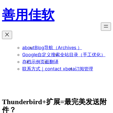
跳
善用佳软
至
内
容
about
Blog导航（Archives ）
Google自定义搜索
全站目录（手工优化）
存档
示例页面
翻译
联系方式｜contact xbeta
订阅管理
Thunderbird+扩展=最完美发送附
件？