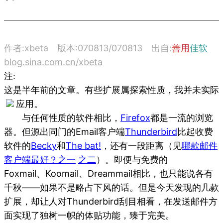
作者:xbeta 版本:070813/070813 出自:
善用
佳软
blog.sina.com.cn/xbeta
注:
这是半年前的文章。有些扩展属探索性质，我并未实际
应用。
与任何性质的软件相比，
Firefox
都是一流的浏览
器。但源出同门的Email客户端
Thunderbird
比起收费
软件的
Becky
和
The bat!
，还有一段距离（见
哪款邮件
客户端最好？之一
之二
）。即便与免费的
Foxmail、Koomail、Dreammail相比，也只能说各有
千秋——如果不是略占下风的话。但是今天发现的几款
扩展，却让人对Thunderbird刮目相看，在发送邮件方
面实现了独树一帜的体贴功能，臻于完美。