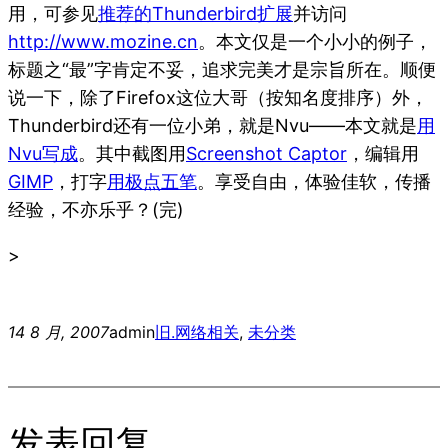
用，可参见
推荐的Thunderbird扩展
并访问
http://www.mozine.cn
。本文仅是一个小小的例子，
标题之“最”字肯定不妥，追求完美才是宗旨所在。顺便
说一下，除了Firefox这位大哥（按知名度排序）外，
Thunderbird还有一位小弟，就是Nvu——本文就是
用
Nvu写成
。其中截图用
Screenshot Captor
，编辑用
GIMP
，打字
用极点五笔
。享受自由，体验佳软，传播
经验，不亦乐乎？(完)
>
14 8 月, 2007
admin
旧.网络相关
, 
未分类
发表回复