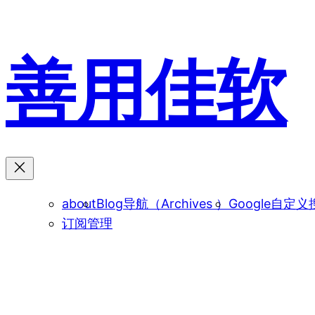
跳
至
内
善用佳软
容
about
Blog导航（Archives ）
Google自定义
订阅管理