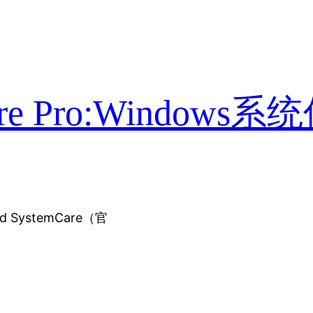
Care Pro:Windows
ystemCare（官