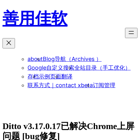
跳
善用佳软
至
内
容
about
Blog导航（Archives ）
Google自定义搜索
全站目录（手工优化）
存档
示例页面
翻译
联系方式｜contact xbeta
订阅管理
Ditto v3.17.0.17已解决Chrome上屏
问题 [bug修复]