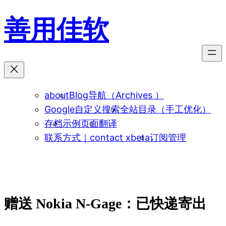
跳
善用佳软
至
内
容
about
Blog导航（Archives ）
Google自定义搜索
全站目录（手工优化）
存档
示例页面
翻译
联系方式｜contact xbeta
订阅管理
赠送 Nokia N-Gage：已快递寄出