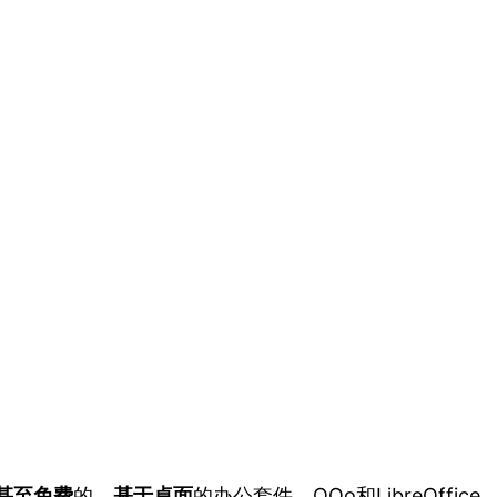
甚至免费
的、
基于桌面
的办公套件，OOo和LibreOffice