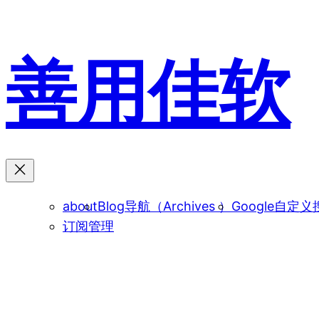
跳
至
内
善用佳软
容
about
Blog导航（Archives ）
Google自定义
订阅管理