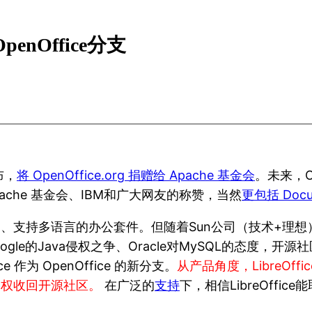
enOffice分支
布，
将 OpenOffice.org 捐赠给 Apache 基金会
。未来，Op
ache 基金会、IBM和广大网友的称赞，当然
更包括 Docum
、跨平台、支持多语言的办公套件。但随着Sun公司（技术+理
与Google的Java侵权之争、Oracle对MySQL的态度，开
ce 作为 OpenOffice 的新分支。
从产品角度，LibreOff
主导权收回开源社区。
在广泛的
支持
下，相信LibreOffi