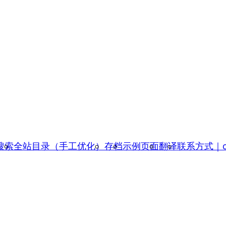
搜索
全站目录（手工优化）
存档
示例页面
翻译
联系方式｜con