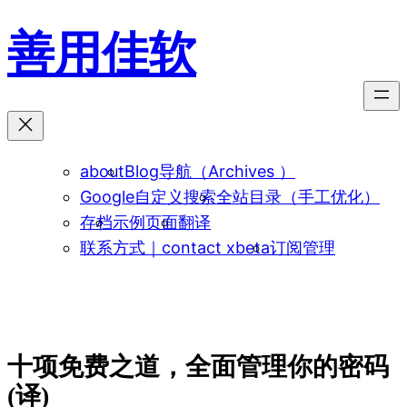
跳
善用佳软
至
内
容
about
Blog导航（Archives ）
Google自定义搜索
全站目录（手工优化）
存档
示例页面
翻译
联系方式｜contact xbeta
订阅管理
十项免费之道，全面管理你的密码
(译)