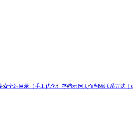
搜索
全站目录（手工优化）
存档
示例页面
翻译
联系方式｜con