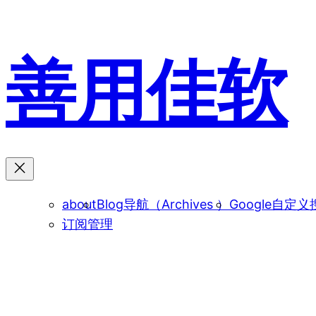
跳
至
内
善用佳软
容
about
Blog导航（Archives ）
Google自定义
订阅管理