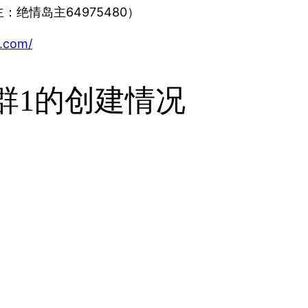
主：绝情岛主64975480）
d.com/
论群1的创建情况