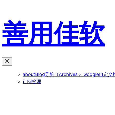
跳
至
内
善用佳软
容
about
Blog导航（Archives ）
Google自定义
订阅管理