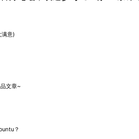
太满意)
精品文章~
untu？