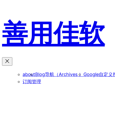
跳
至
内
善用佳软
容
about
Blog导航（Archives ）
Google自定义
订阅管理