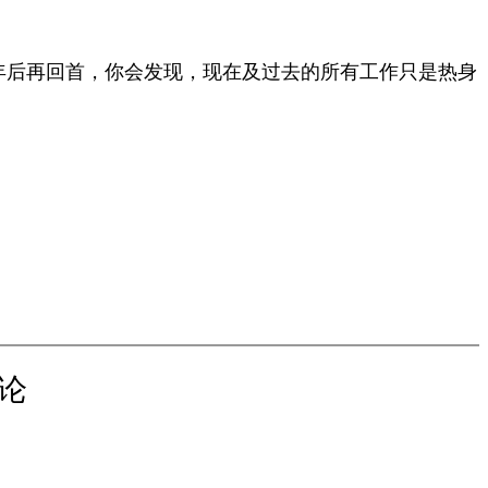
年。一年后再回首，你会发现，现在及过去的所有工作只是热身
评论