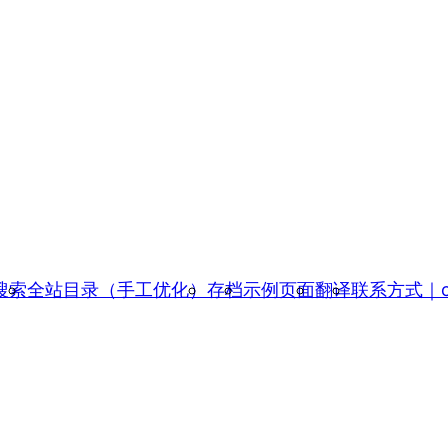
搜索
全站目录（手工优化）
存档
示例页面
翻译
联系方式｜con