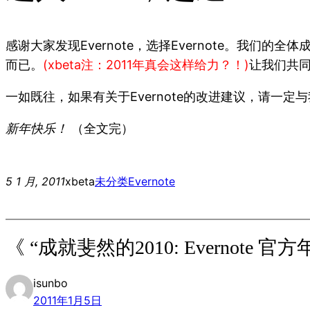
感谢大家发现Evernote，选择Evernote。我
而已。
(xbeta注：2011年真会这样给力？！)
让我们共同
一如既往，如果有关于Evernote的改进建议，请一定
新年快乐！
（全文完）
5 1 月, 2011
xbeta
未分类
Evernote
《 “成就斐然的2010: Evernote 官
isunbo
2011年1月5日