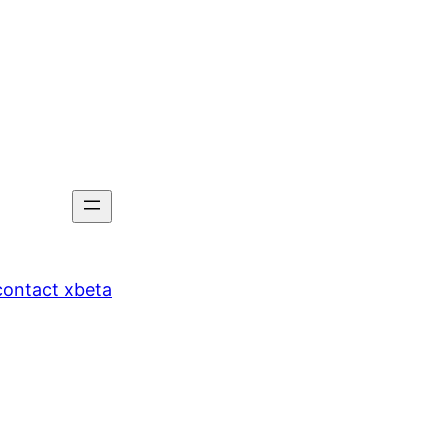
tact xbeta