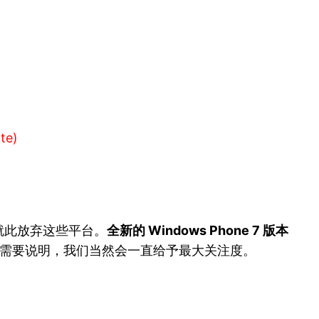
te)
不会就此放弃这些平台。
全新的 Windows Phone 7 版本
甚至不再需要说明，我们当然会一直给予最大关注度。