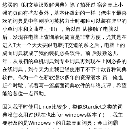
悠买的《朗文英汉双解词典》除了拍死过 宿舍桌上小
强的页面有些发黄外，基本还跟新的一样（俺生平最喜
欢的词典是中学刚学习英格力士时那种可以装在兜里的
小单词本和文曲星-_-!!!），所以自 从接触了电脑以
后，发现在电脑上查询单词简直是非常方便，尤其是在
进入T大一个天天要跟电脑打交道的系之后，电脑上的
桌面词典就成了我的装机必备软件。前 后数数这几
年，从最初的单机词典到专业词典再到现在上网必备的
在线词典，到今天为止我已经使用了不下十款各种词典
软件。作为一个在新软潜水多年的资深潜水 员，俺也
赶个时髦，试着写一篇桌面词典软件的年终点评，希望
能给各位一点帮助。
因为我平时使用Linux比较少，类似Stardict之类的词
典没怎么用过(现在也出for windows版本了），我主
要涉及的是Windows下的几款桌面词典：金山词霸