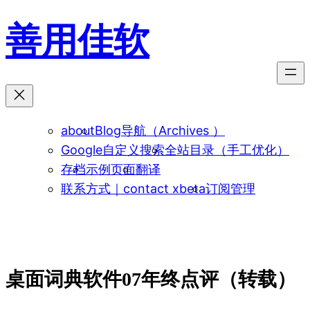
跳
善用佳软
至
内
容
about
Blog导航（Archives ）
Google自定义搜索
全站目录（手工优化）
存档
示例页面
翻译
联系方式｜contact xbeta
订阅管理
桌面词典软件07年终点评（转载）