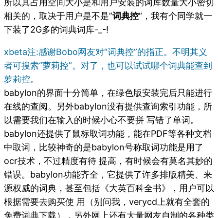
所以其占用空间大小是和用户安装的词库数量大小密切
相关的，取决于用户是不是”
词典控
“，我有个同学就一
下装了2G多的词典词库-_-!
xbeta注:感谢Bobo网友对“词典控”的指正。不明其义
者可搜索“萝莉控”。对了，也可以试试哪个词典能查到
萝莉控。
babylon的界面十分简单，在绿色版安装完后只能进行
在线的查阅。另外babylon没有提供查询索引功能，所
以需要我们在输入的时候小心不要拼 写错了单词。
babylon还提供了鼠标取词功能，能在PDF等各种文档
中取词，比较神奇的是babylon号称取词功能是用了
ocr技术，不过精度有待 提高，有时候会有莫名其妙的
错误。babylon功能齐全，它提供了许多排版精美、来
源权威的词典，甚至包括《大英百科全书》，用户可以
根据需要去购买使 用（别问我，verycd上就有全套的
免费词典下载），另外网上还有大量网友自制的各种类