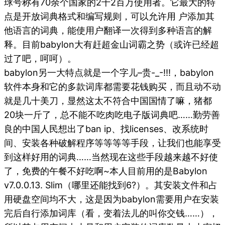
球号称有70余个国家的2千2百万使用者。它最大的特
点是开放词典格式和编写规则，可以允许用 户添加其
他语言的词典，能使用户翻译一次得到多种语言的解
释。目前babylon大有赶超金山词霸之势（或许已经超
过了吧，呵呵）。
babylon另一大特点就是一个字儿–贵-_-!!!，babylon
软件本身和它的多款词库都需要花钱购买，而且动不动
就是几十美刀，显然这太不符合中国国情了嘛，猪都
20块一斤了，总不能不吃肉吃电子版词典吧……勤劳善
良的中国人民想出了ban ip、找licenses、改系统时
间、安装各种破解程序等等等等手段，让我们也能享受
到这样好用的词典……当然现在这些手段越来越不好使
了，免费的午餐不好吃啊~本人目前用的是Babylon
v7.0.0.13. Slim（哪里还能找到6?）。其安装文件和占
用硬盘空间均不大，这是因为babylon需要用户在安装
完后自行添加词库（看，变着法儿的叫你交钱……），