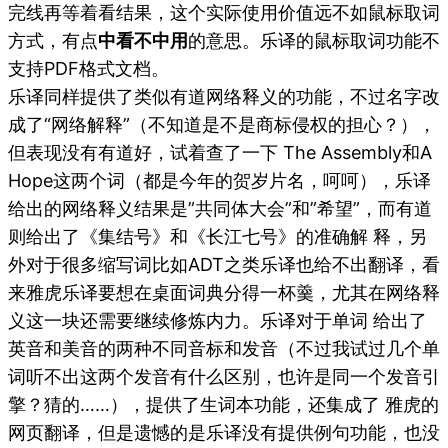
完线再等着看结果，这个实际使用价值远不如鼠标取词
方式，有点
中看不中用
的意思。乐译的鼠标取词功能不
支持PDF格式文档。
乐译同样提供了类似有道网络释义的功能，不过名字改
成了“网络解释”（不知道是不是商标侵权的担心？），
但表现没有有道好，试着查了一下 The Assembly和A
Hope这两个词（都是今年的贺岁片名，呵呵），乐译
给出的网络释义结果是”共同体大会”和”希望”，而有道
则给出了《集结号》和《长江七号》的准确解 释，另
外对于很多缩写词比如ADT之类乐译也给不出翻译，看
来雅虎乐译要想在桌面词典分得一杯羹，尤其在网络释
义这一块还需要继续修炼内力。乐译对于单词 给出了
英音和美音的两种不同音标和发音（不过我试过几个单
词听不出这两个发音有什么区别，也许是同一个发音引
擎？猜的……），提供了生词本功能，还集成了 雅虎的
网页翻译，但是遗憾的是乐译没有提供例句功能，也没