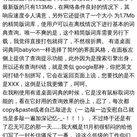
最新版的只有1.13Mb，在网络条件良好的情况下，其
响应速度令人满意，另外它还提供了一个大小 为1.7Mb
的精简版词库，使用户可以在离线情况下进行基本的词
典查询。唯一不爽的是，这个精简版词库需要另行下
载，我觉得直接打包就得了，不然很折腾。 有道桌面
词典同babylon一样选择了简约的界面风格，在面板左
侧上提供了查询提示功能，此外因为是搜索引擎出身，
所以还有查询纠错，就是类似 google那种，你把英文
词打错个别拼写，它会在返回页面上说，您要找的是不
是XXX，这倒是让我更懒了，呵呵。
在我刚使用有道桌面词典的时候，它是没有鼠标取词功
能的，看在它好用的查询效果的份上，忍了，每次都
copy&paste或者自己敲进去（一 边敲一边安慰自己就
当是多敲一遍加深记忆-_-！！！），不过终于还是有
了忍无可忍的那一天……我大概是11月初很郁闷的给他
们写了一封长信痛斥了一番， 说这么低级的工作你们