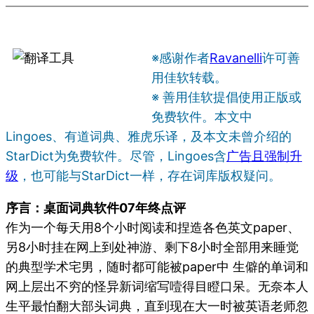
※感谢作者
Ravanelli
许可善
用佳软转载。
※ 善用佳软提倡使用正版或
免费软件。本文中
Lingoes、有道词典、雅虎乐译，及本文未曾介绍的
StarDict为免费软件。尽管，Lingoes含
广告且强制升
级
，也可能与StarDict一样，存在词库版权疑问。
序言：桌面词典软件07年终点评
作为一个每天用8个小时阅读和捏造各色英文paper、
另8小时挂在网上到处神游、剩下8小时全部用来睡觉
的典型学术宅男，随时都可能被paper中 生僻的单词和
网上层出不穷的怪异新词缩写噎得目瞪口呆。无奈本人
生平最怕翻大部头词典，直到现在大一时被英语老师忽