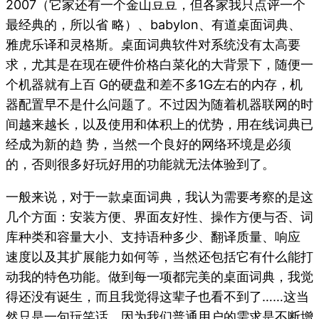
2007（它家还有一个金山豆豆，但各家我只点评一个
最经典的，所以省 略）、babylon、有道桌面词典、
雅虎乐译和灵格斯。桌面词典软件对系统没有太高要
求，尤其是在现在硬件价格白菜化的大背景下，随便一
个机器就有上百 G的硬盘和差不多1G左右的内存，机
器配置早不是什么问题了。不过因为随着机器联网的时
间越来越长，以及使用和体积上的优势，用在线词典已
经成为新的趋 势，当然一个良好的网络环境是必须
的，否则很多好玩好用的功能就无法体验到了。
一般来说，对于一款桌面词典，我认为需要考察的是这
几个方面：安装方便、界面友好性、操作方便与否、词
库种类和容量大小、支持语种多少、翻译质量、响应
速度以及其扩展能力如何等，当然还包括它有什么能打
动我的特色功能。做到每一项都完美的桌面词典，我觉
得还没有诞生，而且我觉得这辈子也看不到了……这当
然只是一句玩笑话，因为我们普通用户的需求是不断增