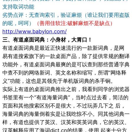
支持取词功能
劣势点评：无查询索引，验证麻烦（谁让我们要用盗版
的呢，呵呵）
（善用佳软注:破解麻烦不是缺点）
http://www.babylon.com/
三、有道桌面词典：小身材，大胃口！
有道桌面词典是最近正快速流行的一款新词典，是网
易有道搜索旗下的一款桌面产品，除了提供常规的翻译
功能外，有道桌面词典最爽的是可以查到那些普通字典
中查不到的网络新词、英文名称和缩写，所谓”网络释
义”功能，这也是其领先于单机版词典的杀手锏。
实际上有道的桌面词典推出之前，我看到同学的浏览器
书签里有一个“有道海量词典”，当时点过去看，简洁的
页面和其他搜索区别不是很大，不过玩弄几下之 后，
海量词典的海量倒着实是让我吃惊不小。同其他词典一
样，有道也提供了英汉、汉英和英英词典，它的英汉、
汉英解释应用了海词dict.cn的结果，使用 起来十分方