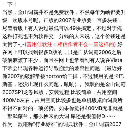
一下！
当然，金山词霸并不是免费软件，不然每年为啥都要升
级一次版本号呢。正版的2007专业版要一百多块钱，
尽管看版上有人说过最低可以49块搞定，不过对于俺
这种打死也不为软件交一分钱的人来说，这个价钱还是
太贵了-_-
(善用佳软注：相信作者不会一直这样的)
好
在网上可以找到很多D版的，只是自从词霸2006之后
破解麻烦了不少，而且在网上也常看到有人说在Vista
下常会出现各种运行导致崩溃的兼容性问题 （最近好
像2007的破解常被norton给干掉，不过我用的是卡巴
斯基，还没出现什么问题，吼吼）。我装的是金山词霸
2007SP1龙卷风版，安装过程 比较简单，占用空间
400Mb左右，占用空间比较多也是单机版桌面词典所
不得不面对的一项劣势。如果你觉得400MB无非就是
一部武藤兰，那么换来的大词 库还是很值得D~~~
作为一款堪称”行业标准”的词典软件，金山词霸2007