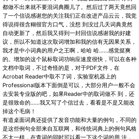
都做不出来就不要混词典圈儿了。然后过了两天竟然回
了一个信说感谢您的关注我们正在改进产品云云，我觉
得说得很含糊很官方口气，没想 到没过几天词典竟然
自动更新了，然后我又得到一封回信说感谢我的好建
议，所以不知道这次取词增加和我的信有无因果关系，
我才是中小词典的用户之王啊，哈哈 哈……感觉挺爽
的。增加的这个鼠标取词功响应速度很快，可以在各种
文档中取词，不过奇怪的是，对于PDF文件，在
Acrobat Reader中取不了词，实验室机器上的
Professional版本下面倒是可以，大部分用户一般不会
去安装专业版的吧，如果Reader中的取词做不 到，还
是很致命的……我又写了个信过去，看看是不是又能改
掉这个毛病！
有道桌面词典还提供了发音功能和大量的例句，不同的
是这些例句全部来自互联网，和传统词典上的例句风格
不太一样，在查词的同时可以看一下这个词的用 法，