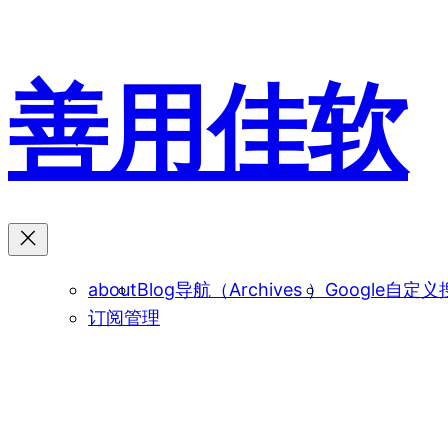
跳
至
内
善用佳软
容
about
Blog导航（Archives ）
Google自定义
订阅管理