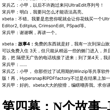
宋兵乙：小甲，以后不许跑过来问UltraEdit序列号！
宋兵甲：明白，我要问怎么才能语法高亮。
xbeta：不错。我要是忽悠你呢就会让你花钱买一个Ul
Editor2, Editplus, CrimsonEdit, PSpad等。
宋兵甲：谢谢啊，再讲一个。
xbeta：
故事4：
免费的东西就是好，我有一次到深山旅
可以免费入住 3天，但只能从稍远一些的侧门进入，并
匙，把 隔壁无广告的电话线接了进来；到了第4天，我
宋兵甲：……
宋兵乙：小甲， 你那些过了试用期的Winzip等共享软
版！再，Hypersnap和PDFfactory不过是在结
宋兵甲：好的。xbeta大大的狡猾，编瞎嘲弄我。求你
第四幕：N个故事