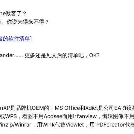
ine做客了？
怪。你说来得来不得？
者的软件清单
]
ommander…… 更多还是见文后的清单吧，OK?
是品牌机OEM的；MS Office和Xdict是公司EA协议买
或WPS，看图不用Acdsee而用Irfanview，编辑图像不用Ph
zip/Winrar，用Wink代替Viewlet，用 PDFcreator代