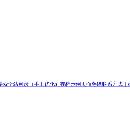
搜索
全站目录（手工优化）
存档
示例页面
翻译
联系方式｜con