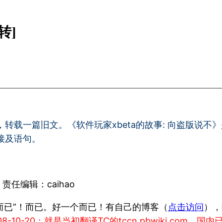
转]
篇旧文。《软件玩家xbeta的故事: 向盗版说不》是2年前
接及语句。
eta 责任编辑：caihao
者而已”！而已。好一个而已！有自己的博客（
点击访问
），
2008-10-20：就是当初翻译TC的tccn.pbwiki.co