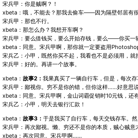
宋兵甲：你是贼啊？！
xbeta：哦，不能去？那我去偷车——因为隔壁邻居有
宋兵甲：那也不行。
xbeta：那怎么办？我想开车啊？
宋兵甲：要么借钱买，要么开始存钱，要么——你买一
xbeta：同意。宋兵甲啊，那你就一定要盗用Photos
宋兵乙：小甲，既然你买不起，我看也不是必须用，就把Pho
宋兵甲：好的。再讲一个故事。
xbeta：
故事2：
我果真买了一辆自行车，但是，每次存
宋兵甲：鄙视你。穷不是你的错，但你这样……好意思
xbeta：同意。宋兵甲啊，金山词霸促销时10元钱
宋兵乙：小甲，明天去银行汇款！
xbeta：
故事3：
于是我买了自行车，每天交钱存车。然
宋兵甲：再次鄙视。懒、穷还不是你的本质，贼心贼意
xbeta：再次同意。宋兵甲啊……