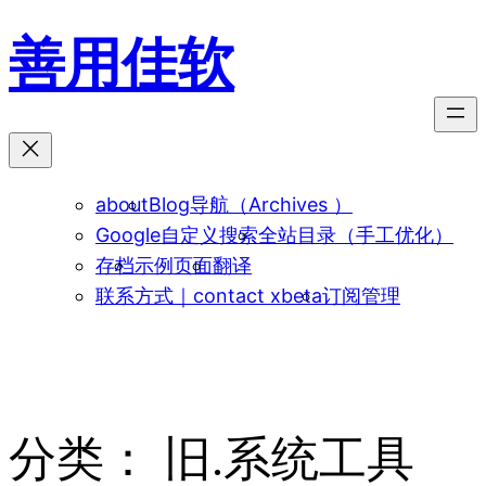
跳
善用佳软
至
内
容
about
Blog导航（Archives ）
Google自定义搜索
全站目录（手工优化）
存档
示例页面
翻译
联系方式｜contact xbeta
订阅管理
分类：
旧.系统工具