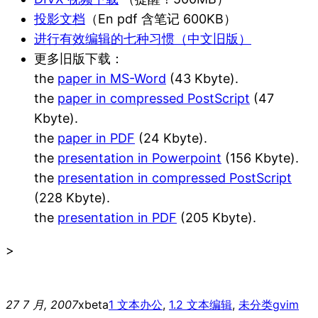
投影文档
（En pdf 含笔记 600KB）
进行有效编辑的七种习惯（中文旧版）
更多旧版下载：
the
paper in MS-Word
(43 Kbyte).
the
paper in compressed PostScript
(47
Kbyte).
the
paper in PDF
(24 Kbyte).
the
presentation in Powerpoint
(156 Kbyte).
the
presentation in compressed PostScript
(228 Kbyte).
the
presentation in PDF
(205 Kbyte).
>
27 7 月, 2007
xbeta
1 文本办公
, 
1.2 文本编辑
, 
未分类
gvim