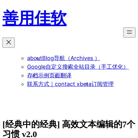
跳
善用佳软
至
内
容
about
Blog导航（Archives ）
Google自定义搜索
全站目录（手工优化）
存档
示例页面
翻译
联系方式｜contact xbeta
订阅管理
[经典中的经典] 高效文本编辑的7个
习惯 v2.0