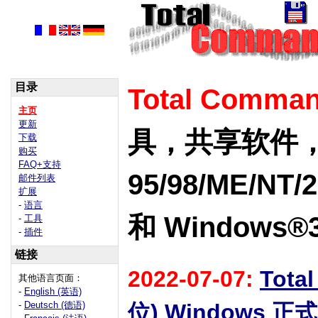
目录
Total Comman
主页
更新
具，共享软件，适
下载
购买
FAQ+支持
95/98/ME/NT/20
邮件列表
扩展
-
语言
和 Windows®3
-
工具
-
插件
链接
2022-07-07:
Total
其他语言页面：
-
English (英语)
-
Deutsch (德语)
位) Windows 