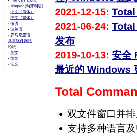
-
Français (法语)
-
Magyar (匈牙利语)
2021-12-15:
Tota
-
中文（简体）
-
中文（繁体）
2021-06-24:
Tota
-
俄语
-
波兰语
-
罗马尼亚语
发布
共享软件网站
论坛：
2019-10-13:
安全 F
-
英文
-
德文
-
法文
最近的 Windows
Total Comman
双文件窗口并排
支持多种语言及Un