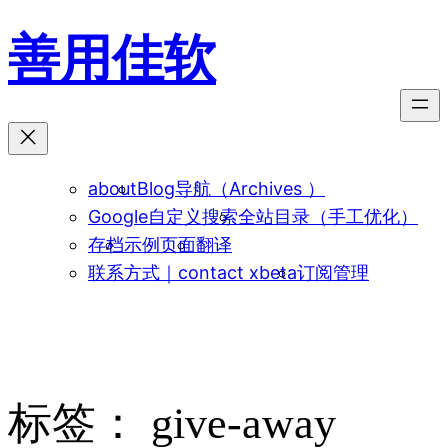
跳
善用佳软
至
内
容
about
Blog导航（Archives ）
Google自定义搜索
全站目录（手工优化）
存档
示例页面
翻译
联系方式｜contact xbeta
订阅管理
标签：
give-away