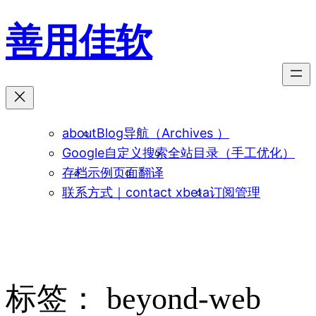
跳
善用佳软
至
内
容
about
Blog导航（Archives ）
Google自定义搜索
全站目录（手工优化）
存档
示例页面
翻译
联系方式｜contact xbeta
订阅管理
标签：
beyond-web