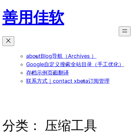
跳
善用佳软
至
内
容
about
Blog导航（Archives ）
Google自定义搜索
全站目录（手工优化）
存档
示例页面
翻译
联系方式｜contact xbeta
订阅管理
分类：
压缩工具